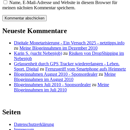
Name, E-Mail-Adresse und Website in diesem Browser für
meinen nächsten Kommentar speichern.
Neueste Kommentare
Digitale Monetarisierung - Ein Versuch 2025 - netztipps.info
zu
Meine Blogeinnahmen im Dezember 2010
Karin S. (sucht Nebenjob)
zu
Risiken von DropShipping im
Nebenjob
Gelassenheit durch GPS Tracker wiedererlangen - Leben.
Sport. Digital
zu
Fernzugriff vom Smartphone aufs Heimnetz
Blogeinnahmen August 2010 - Sponsordealer
zu
Meine
Blogeinnahmen im August 2010
Blogeinnahmen Juli 2010 - Sponsordealer
zu
Meine
Blogeinnahmen im Juli 2010
Seiten
Datenschutzerklärung
Impressum