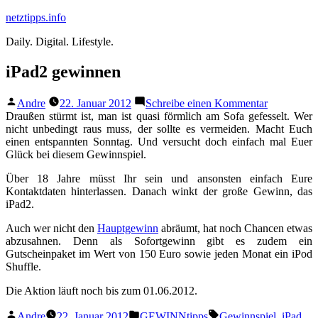
Zum
netztipps.info
Inhalt
Daily. Digital. Lifestyle.
springen
iPad2 gewinnen
Veröffentlicht
zu
Andre
22. Januar 2012
Schreibe einen Kommentar
von
iPad2
Draußen stürmt ist, man ist quasi förmlich am Sofa gefesselt. Wer
gewinnen
nicht unbedingt raus muss, der sollte es vermeiden. Macht Euch
einen entspannten Sonntag. Und versucht doch einfach mal Euer
Glück bei diesem Gewinnspiel.
Über 18 Jahre müsst Ihr sein und ansonsten einfach Eure
Kontaktdaten hinterlassen. Danach winkt der große Gewinn, das
iPad2.
Auch wer nicht den
Hauptgewinn
abräumt, hat noch Chancen etwas
abzusahnen. Denn als Sofortgewinn gibt es zudem ein
Gutscheinpaket im Wert von 150 Euro sowie jeden Monat ein iPod
Shuffle.
Die Aktion läuft noch bis zum 01.06.2012.
Veröffentlicht
Veröffentlicht
Schlagwörter:
Andre
22. Januar 2012
GEWINNtipps
Gewinnspiel
,
iPad
,