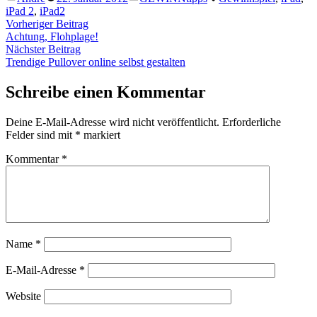
von
unter
iPad 2
,
iPad2
Beitragsnavigation
Vorheriger
Vorheriger Beitrag
Beitrag:
Achtung, Flohplage!
Nächster
Nächster Beitrag
Beitrag:
Trendige Pullover online selbst gestalten
Schreibe einen Kommentar
Deine E-Mail-Adresse wird nicht veröffentlicht.
Erforderliche
Felder sind mit
*
markiert
Kommentar
*
Name
*
E-Mail-Adresse
*
Website