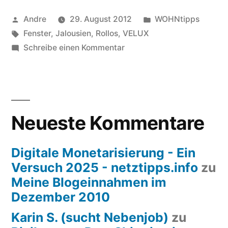
VELUX®“
Veröffentlicht
Veröffentlicht
Andre
29. August 2012
WOHNtipps
von
Schlagwörter:
unter
Fenster
,
Jalousien
,
Rollos
,
VELUX
zu
Schreibe einen Kommentar
Fenster
von
VELUX®
Neueste Kommentare
Digitale Monetarisierung - Ein
Versuch 2025 - netztipps.info
zu
Meine Blogeinnahmen im
Dezember 2010
Karin S. (sucht Nebenjob)
zu