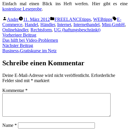
Einfach mal einen Blick ins Heft werfen. Hier gibt es eine
kostenlose Leseprobe
.
Veröffentlicht
Veröffentlicht
Schlag
Andre
11. März 2012
FREELANCEtipps
,
WEBtipps
E-
von
unter
Commerce
,
Handel
,
Händler
,
Internet
,
Internethandel
,
Mini-GmbH
,
Onlinehändler
,
Rechtsform
,
UG (haftungsbeschränkt)
Beitragsnavigation
Vorheriger
Vorheriger Beitrag
Beitrag:
Das hilft bei Video-Problemen
Nächster
Nächster Beitrag
Beitrag:
Business-Gratiskurse im Netz
Schreibe einen Kommentar
Deine E-Mail-Adresse wird nicht veröffentlicht.
Erforderliche
Felder sind mit
*
markiert
Kommentar
*
Name
*