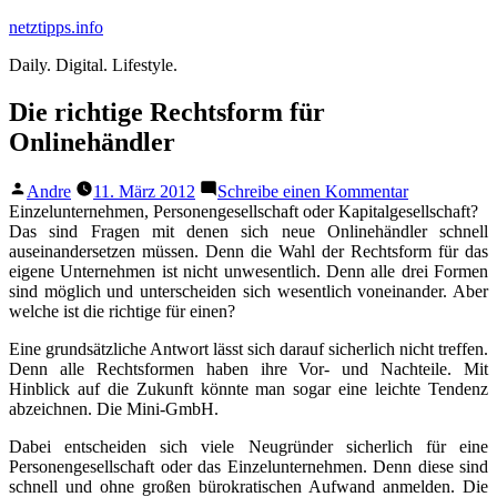
Zum
netztipps.info
Inhalt
Daily. Digital. Lifestyle.
springen
Die richtige Rechtsform für
Onlinehändler
Veröffentlicht
zu
Andre
11. März 2012
Schreibe einen Kommentar
von
Die
Einzelunternehmen, Personengesellschaft oder Kapitalgesellschaft?
richtige
Das sind Fragen mit denen sich neue Onlinehändler schnell
Rechtsform
auseinandersetzen müssen. Denn die Wahl der Rechtsform für das
für
eigene Unternehmen ist nicht unwesentlich. Denn alle drei Formen
Onlinehändl
sind möglich und unterscheiden sich wesentlich voneinander. Aber
welche ist die richtige für einen?
Eine grundsätzliche Antwort lässt sich darauf sicherlich nicht treffen.
Denn alle Rechtsformen haben ihre Vor- und Nachteile. Mit
Hinblick auf die Zukunft könnte man sogar eine leichte Tendenz
abzeichnen. Die Mini-GmbH.
Dabei entscheiden sich viele Neugründer sicherlich für eine
Personengesellschaft oder das Einzelunternehmen. Denn diese sind
schnell und ohne großen bürokratischen Aufwand anmelden. Die