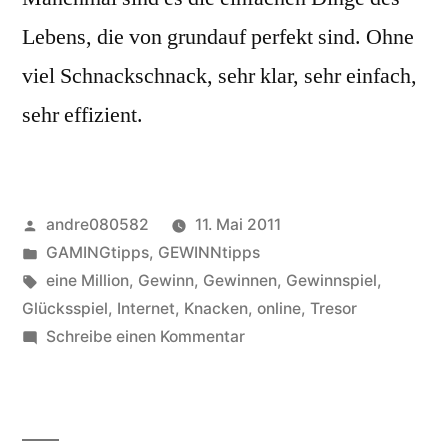
Lebens, die von grundauf perfekt sind. Ohne
viel Schnackschnack, sehr klar, sehr einfach,
sehr effizient.
Veröffentlicht
andre080582
11. Mai 2011
von
Veröffentlicht
GAMINGtipps
,
GEWINNtipps
unter
Schlagwörter:
eine Million
,
Gewinn
,
Gewinnen
,
Gewinnspiel
,
Glücksspiel
,
Internet
,
Knacken
,
online
,
Tresor
zu
Schreibe einen Kommentar
So
knackt
man
den