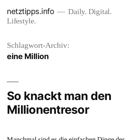
Zum
netztipps.info
Daily. Digital.
Inhalt
Lifestyle.
springen
Schlagwort-Archiv:
eine Million
So knackt man den
Millionentresor
Manchmal sind es die einfachen Dinge des