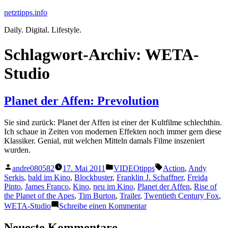
Zum
netztipps.info
Inhalt
Daily. Digital. Lifestyle.
springen
Schlagwort-Archiv:
WETA-
Studio
Planet der Affen: Prevolution
Sie sind zurück: Planet der Affen ist einer der Kultfilme schlechthin.
Ich schaue in Zeiten von modernen Effekten noch immer gern diese
Klassiker. Genial, mit welchen Mitteln damals Filme inszeniert
wurden.
Veröffentlicht
Veröffentlicht
Schlagwörter:
andre080582
17. Mai 2011
VIDEOtipps
Action
,
Andy
von
unter
Serkis
,
bald im Kino
,
Blockbuster
,
Franklin J. Schaffner
,
Freida
Pinto
,
James Franco
,
Kino
,
neu im Kino
,
Planet der Affen
,
Rise of
the Planet of the Apes
,
Tim Burton
,
Trailer
,
Twentieth Century Fox
,
zu
WETA-Studio
Schreibe einen Kommentar
Planet
der
Neueste Kommentare