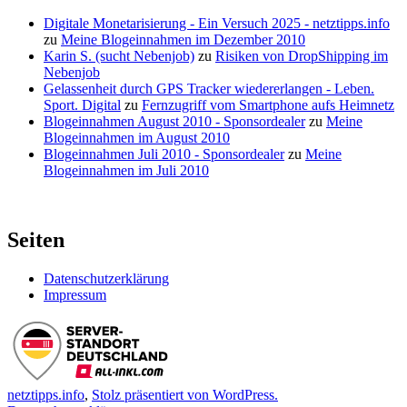
Digitale Monetarisierung - Ein Versuch 2025 - netztipps.info
zu
Meine Blogeinnahmen im Dezember 2010
Karin S. (sucht Nebenjob)
zu
Risiken von DropShipping im
Nebenjob
Gelassenheit durch GPS Tracker wiedererlangen - Leben.
Sport. Digital
zu
Fernzugriff vom Smartphone aufs Heimnetz
Blogeinnahmen August 2010 - Sponsordealer
zu
Meine
Blogeinnahmen im August 2010
Blogeinnahmen Juli 2010 - Sponsordealer
zu
Meine
Blogeinnahmen im Juli 2010
Seiten
Datenschutzerklärung
Impressum
netztipps.info
,
Stolz präsentiert von WordPress.