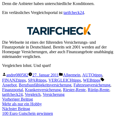
Denn die Anbieter haben unterschiedliche Konditionen.
Ein verlässliches Vergleichsportal ist
tarifcheck24
.
Die Webseite ist eines der führenden Versicherungs- und
Finanzportale in Deutschland. Bereits seit 2001 werden auf der
Homepage Versicherungen, aber auch Finanzangebote unabhängig
miteinander verglichen.
Vergleichen lohnt. Und spart!
Veröffentlicht
Veröffentlicht
andre080582
27. Januar 2011
Allgemein
,
AUTOtipps
,
von
unter
Schlagw
FINANZtipps
,
SPARtipps
,
VERGLEICHtipps
,
WEBtipps
Angebot
,
Berufsunfähigkeitsversicherung
,
Fahrzeugversicherung
,
Finanzportal
,
Krankenversicherung
,
Riester-Rente
,
Rürüp-Rente
,
tarifcheck24
,
Vergleich
,
Versicherung
Beitragsnavigation
Vorheriger
Vorheriger Beitrag
Beitrag:
Mehr als nur ein Hobby
Nächster
Nächster Beitrag
Beitrag:
100 Euro Gutschein gewinnen