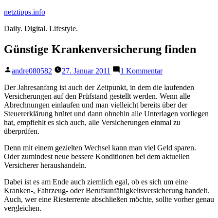
Zum
netztipps.info
Inhalt
Daily. Digital. Lifestyle.
springen
Günstige Krankenversicherung finden
Veröffentlicht
zu
andre080582
27. Januar 2011
1 Kommentar
von
Günstige
Krankenversicher
Der Jahresanfang ist auch der Zeitpunkt, in dem die laufenden
finden
Versicherungen auf den Prüfstand gestellt werden. Wenn alle
Abrechnungen einlaufen und man vielleicht bereits über der
Steuererklärung brütet und dann ohnehin alle Unterlagen vorliegen
hat, empfiehlt es sich auch, alle Versicherungen einmal zu
überprüfen.
Denn mit einem gezielten Wechsel kann man viel Geld sparen.
Oder zumindest neue bessere Konditionen bei dem aktuellen
Versicherer heraushandeln.
Dabei ist es am Ende auch ziemlich egal, ob es sich um eine
Kranken-, Fahrzeug- oder Berufsunfähigkeitsversicherung handelt.
Auch, wer eine Riesterrente abschließen möchte, sollte vorher genau
vergleichen.