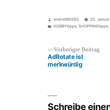
Veröffentlicht
andre080582
25. Januar
von
Veröffentlicht
HOBBYtipps
,
SHOPPINGtipps
unter
Vor
Vorheriger Beitrag
Beit
AdRotate ist
Beitragsnavigation
merkwürdig
Schreibe ein