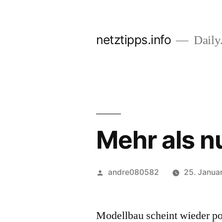
Zum
Inhalt
netztipps.info
Daily.
springen
Mehr als n
Veröffentlicht
andre080582
25. Janua
von
Modellbau scheint wieder p