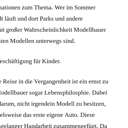
ein
ormationen zum Thema. Wer im Sommer
Hobby
t läuft und dort Parks und andere
 mit großer Wahrscheinlichkeit Modellbauer
esten Modellen unterwegs sind.
eschäftigung für Kinder.
 Reise in die Vergangenheit ist ein ernst zu
dellbauer sogar Lebensphilosphie. Dabei
darum, nicht irgendein Modell zu besitzen,
lsweise das erste eigene Auto. Diese
tagelanger Handarbeit zusammengefügt. Da