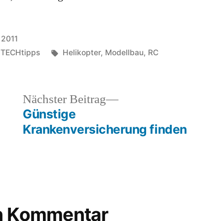
 2011
Schlagwörter:
,
TECHtipps
Helikopter
,
Modellbau
,
RC
heriger
Nächster
Nächster Beitrag
rag:
Beitrag:
Günstige
Krankenversicherung finden
en Kommentar