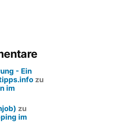
entare
ung - Ein
ipps.info
zu
n im
njob)
zu
pping im