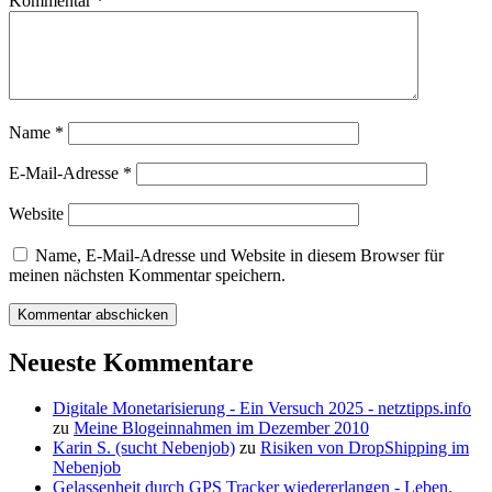
Kommentar
*
Name
*
E-Mail-Adresse
*
Website
Name, E-Mail-Adresse und Website in diesem Browser für
meinen nächsten Kommentar speichern.
Neueste Kommentare
Digitale Monetarisierung - Ein Versuch 2025 - netztipps.info
zu
Meine Blogeinnahmen im Dezember 2010
Karin S. (sucht Nebenjob)
zu
Risiken von DropShipping im
Nebenjob
Gelassenheit durch GPS Tracker wiedererlangen - Leben.