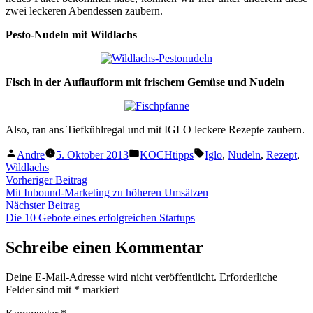
zwei leckeren Abendessen zaubern.
Pesto-Nudeln mit Wildlachs
Fisch in der Auflaufform mit frischem Gemüse und Nudeln
Also, ran ans Tiefkühlregal und mit IGLO leckere Rezepte zaubern.
Veröffentlicht
Veröffentlicht
Schlagwörter:
Andre
5. Oktober 2013
KOCHtipps
Iglo
,
Nudeln
,
Rezept
,
von
unter
Wildlachs
Beitragsnavigation
Vorheriger
Vorheriger Beitrag
Beitrag:
Mit Inbound-Marketing zu höheren Umsätzen
Nächster
Nächster Beitrag
Beitrag:
Die 10 Gebote eines erfolgreichen Startups
Schreibe einen Kommentar
Deine E-Mail-Adresse wird nicht veröffentlicht.
Erforderliche
Felder sind mit
*
markiert