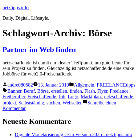
Zum
netztipps.info
Inhalt
Daily. Digital. Lifestyle.
springen
Schlagwort-Archiv:
Börse
Partner im Web finden
netzschaffende ist damit ein idealer Treffpunkt, um gute Leute für
sein Projekt zu finden. Gleichzeitig ist netzschaffende.de eine starke
Jobbörse für web2.0-Freischaffende.
Veröffentlicht
Veröffentlicht
andre080582
13. Januar 2010
Allgemein
,
FREELANCEtipps
von
unter
Schlagwörter:
Banner
,
Beruf
,
Börse
,
erstellen
,
finden
,
Flash
,
Flyer
,
Freelance
,
Freiberufler
,
Freischaffende
,
Job
,
Logo
,
Marktplatz
,
netzschaffende
,
projekt
,
Selbstständig
,
suchen
,
Webseiten
Schreibe einen
zu
Kommentar
Partner
im
Neueste Kommentare
Web
finden
Digitale Monetarisierung - Ein Versuch 2025 - netztipps.info