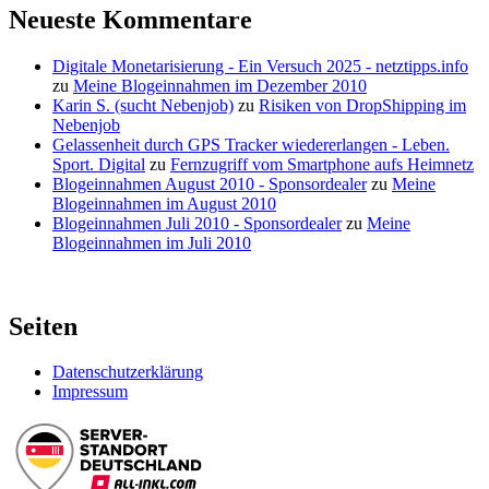
finden
Neueste Kommentare
Digitale Monetarisierung - Ein Versuch 2025 - netztipps.info
zu
Meine Blogeinnahmen im Dezember 2010
Karin S. (sucht Nebenjob)
zu
Risiken von DropShipping im
Nebenjob
Gelassenheit durch GPS Tracker wiedererlangen - Leben.
Sport. Digital
zu
Fernzugriff vom Smartphone aufs Heimnetz
Blogeinnahmen August 2010 - Sponsordealer
zu
Meine
Blogeinnahmen im August 2010
Blogeinnahmen Juli 2010 - Sponsordealer
zu
Meine
Blogeinnahmen im Juli 2010
Seiten
Datenschutzerklärung
Impressum