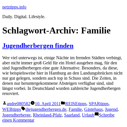
Zum
netztipps.info
Inhalt
Daily. Digital. Lifestyle.
springen
Schlagwort-Archiv:
Familie
Jugendherbergen finden
Wer viel unterwegs ist, einige Nächte im fremden Städten verbingt,
aber nicht immer groß Geld für ein Hotel ausgeben mag, für den
sind Jugendherbergen eine gute Alternative. Besonders, da diese,
wie beispielsweise hier in Hamburg an den Landungsbrücken nicht
nur gut gelegen, sondern auch top in Schuss sind. Die Zeiten, in
denen nur heruntergekommene Absteigen verfügbar sind, sind
längst vorbei. In Deutschland wurden zahlreiche Jugendherbergen
renoviert.
Veröffentlicht
Veröffentlicht
andre080582
10. April 2011
REISEtipps
,
SPARtipps
,
von
unter
Schlagwörter:
WEBtipps
diejugendherbergen.de
,
Familie
,
Gästehaus
,
Jugend
,
Jugendherberge
,
Rheinland-Pfalz
,
Saarland
,
Urlaub
Schreibe
zu
einen Kommentar
Jugendherbergen