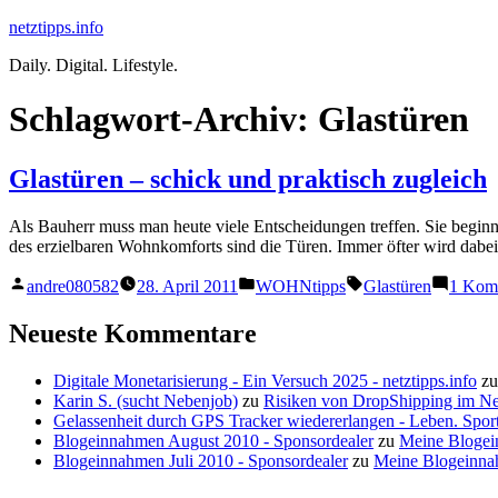
Zum
netztipps.info
Inhalt
Daily. Digital. Lifestyle.
springen
Schlagwort-Archiv:
Glastüren
Glastüren – schick und praktisch zugleich
Als Bauherr muss man heute viele Entscheidungen treffen. Sie beginne
des erzielbaren Wohnkomforts sind die Türen. Immer öfter wird dabei 
Veröffentlicht
Veröffentlicht
Schlagwörter:
andre080582
28. April 2011
WOHNtipps
Glastüren
1 Kom
von
unter
Neueste Kommentare
Digitale Monetarisierung - Ein Versuch 2025 - netztipps.info
z
Karin S. (sucht Nebenjob)
zu
Risiken von DropShipping im N
Gelassenheit durch GPS Tracker wiedererlangen - Leben. Sport
Blogeinnahmen August 2010 - Sponsordealer
zu
Meine Blogei
Blogeinnahmen Juli 2010 - Sponsordealer
zu
Meine Blogeinna