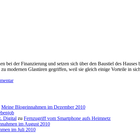
n bei der Finanzierung und setzen sich über den Baustiel des Hauses b
zu modernen Glastüren gegriffen, weil sie gleich einige Vorteile in si
zu
mentar
Glastüren
–
schick
und
u
Meine Blogeinnahmen im Dezember 2010
praktisch
ebenjob
zugleich
. Digital
zu
Fernzugriff vom Smartphone aufs Heimnetz
nnahmen im August 2010
hmen im Juli 2010