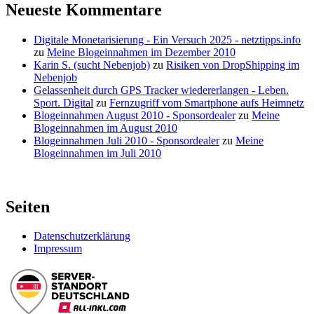
beste
Neueste Kommentare
Herrentagsgeschenk
Digitale Monetarisierung - Ein Versuch 2025 - netztipps.info
zu
Meine Blogeinnahmen im Dezember 2010
Karin S. (sucht Nebenjob)
zu
Risiken von DropShipping im
Nebenjob
Gelassenheit durch GPS Tracker wiedererlangen - Leben.
Sport. Digital
zu
Fernzugriff vom Smartphone aufs Heimnetz
Blogeinnahmen August 2010 - Sponsordealer
zu
Meine
Blogeinnahmen im August 2010
Blogeinnahmen Juli 2010 - Sponsordealer
zu
Meine
Blogeinnahmen im Juli 2010
Seiten
Datenschutzerklärung
Impressum