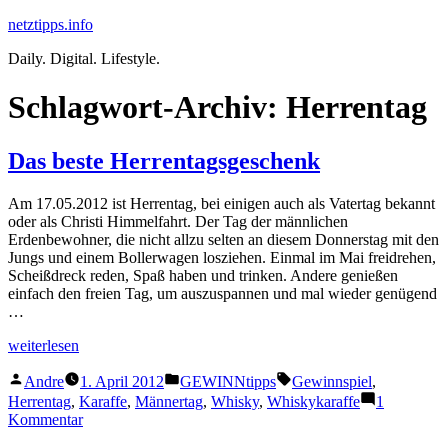
Zum
netztipps.info
Inhalt
Daily. Digital. Lifestyle.
springen
Schlagwort-Archiv:
Herrentag
Das beste Herrentagsgeschenk
Am 17.05.2012 ist Herrentag, bei einigen auch als Vatertag bekannt
oder als Christi Himmelfahrt. Der Tag der männlichen
Erdenbewohner, die nicht allzu selten an diesem Donnerstag mit den
Jungs und einem Bollerwagen losziehen. Einmal im Mai freidrehen,
Scheißdreck reden, Spaß haben und trinken. Andere genießen
einfach den freien Tag, um auszuspannen und mal wieder genügend
…
„Das
weiterlesen
beste
Veröffentlicht
Veröffentlicht
Schlagwörter:
Herrentagsgeschenk“
Andre
1. April 2012
GEWINNtipps
Gewinnspiel
,
von
unter
Herrentag
,
Karaffe
,
Männertag
,
Whisky
,
Whiskykaraffe
1
zu
Kommentar
Das