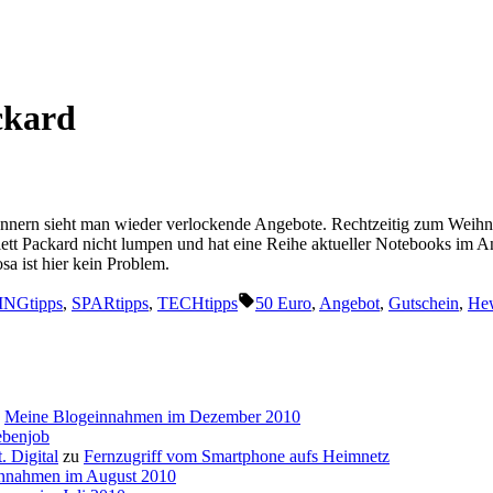
ckard
annern sieht man wieder verlockende Angebote. Rechtzeitig zum Weihna
ett Packard nicht lumpen und hat eine Reihe aktueller Notebooks im An
a ist hier kein Problem.
Schlagwörter:
NGtipps
,
SPARtipps
,
TECHtipps
50 Euro
,
Angebot
,
Gutschein
,
Hew
u
Meine Blogeinnahmen im Dezember 2010
ebenjob
. Digital
zu
Fernzugriff vom Smartphone aufs Heimnetz
nnahmen im August 2010