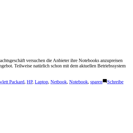
chtsgeschäft versuchen die Anbieter ihre Notebooks anzupreisen
gebot. Teilweise natürlich schon mit dem aktuellen Betriebssystem
lett Packard
,
HP
,
Laptop
,
Netbook
,
Notebook
,
sparen
Schreibe