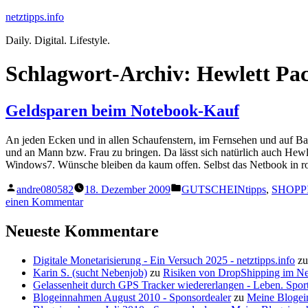
Zum
netztipps.info
Inhalt
Daily. Digital. Lifestyle.
springen
Schlagwort-Archiv:
Hewlett Pa
Geldsparen beim Notebook-Kauf
An jeden Ecken und in allen Schaufenstern, im Fernsehen und auf B
und an Mann bzw. Frau zu bringen. Da lässt sich natürlich auch Hewl
Windows7. Wünsche bleiben da kaum offen. Selbst das Netbook in ros
Veröffentlicht
Veröffentlicht
andre080582
18. Dezember 2009
GUTSCHEINtipps
,
SHOPPI
von
unter
zu
einen Kommentar
Geldsparen
beim
Neueste Kommentare
Notebook-
Kauf
Digitale Monetarisierung - Ein Versuch 2025 - netztipps.info
z
Karin S. (sucht Nebenjob)
zu
Risiken von DropShipping im N
Gelassenheit durch GPS Tracker wiedererlangen - Leben. Sport
Blogeinnahmen August 2010 - Sponsordealer
zu
Meine Blogei