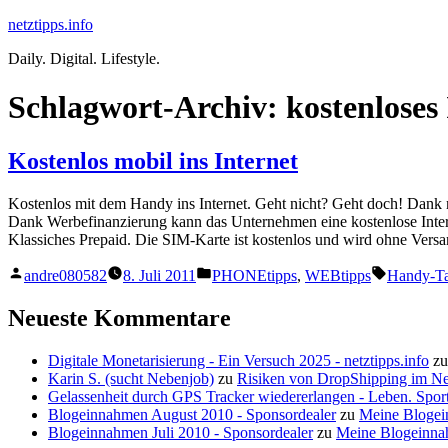
Zum
netztipps.info
Inhalt
Daily. Digital. Lifestyle.
springen
Schlagwort-Archiv:
kostenloses
Kostenlos mobil ins Internet
Kostenlos mit dem Handy ins Internet. Geht nicht? Geht doch! Dank 
Dank Werbefinanzierung kann das Unternehmen eine kostenlose Interne
Klassiches Prepaid. Die SIM-Karte ist kostenlos und wird ohne Versan
Veröffentlicht
Veröffentlicht
Schlagwör
andre080582
8. Juli 2011
PHONEtipps
,
WEBtipps
Handy-Ta
von
unter
Neueste Kommentare
Digitale Monetarisierung - Ein Versuch 2025 - netztipps.info
z
Karin S. (sucht Nebenjob)
zu
Risiken von DropShipping im N
Gelassenheit durch GPS Tracker wiedererlangen - Leben. Sport
Blogeinnahmen August 2010 - Sponsordealer
zu
Meine Blogei
Blogeinnahmen Juli 2010 - Sponsordealer
zu
Meine Blogeinna