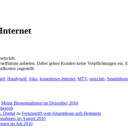
 Internet
netzclub.
tflatrate anbieten. Dabei gehen Kunden keine Verpflichtungen ein. Ei
dkosten zugestellt.
ter:
rif
,
Handytarif
,
Joko
,
kostenloses Internet
,
MTV
,
netzclub
,
Smartphon
u
Meine Blogeinnahmen im Dezember 2010
ebenjob
. Digital
zu
Fernzugriff vom Smartphone aufs Heimnetz
nnahmen im August 2010
hmen im Juli 2010