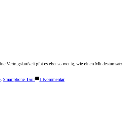
ne Vertragslaufzeit gibt es ebenso wenig, wie einen Mindestumsatz.
zu
e
,
Smartphone-Tarif
1 Kommentar
Kostenlos
mobil
ins
Internet