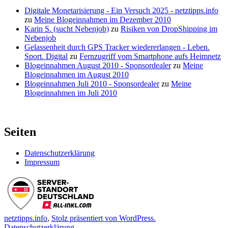
muss
Digitale Monetarisierung - Ein Versuch 2025 - netztipps.info
her
zu
Meine Blogeinnahmen im Dezember 2010
Karin S. (sucht Nebenjob)
zu
Risiken von DropShipping im
Nebenjob
Gelassenheit durch GPS Tracker wiedererlangen - Leben.
Sport. Digital
zu
Fernzugriff vom Smartphone aufs Heimnetz
Blogeinnahmen August 2010 - Sponsordealer
zu
Meine
Blogeinnahmen im August 2010
Blogeinnahmen Juli 2010 - Sponsordealer
zu
Meine
Blogeinnahmen im Juli 2010
Seiten
Datenschutzerklärung
Impressum
netztipps.info
,
Stolz präsentiert von WordPress.
Datenschutzerklärung