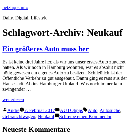
Zum
netztipps.info
Inhalt
Daily. Digital. Lifestyle.
springen
Schlagwort-Archiv:
Neukauf
Ein größeres Auto muss her
Es ist keine drei Jahre her, als wir uns unser erstes Auto zugelegt
hatten. Als wir noch in Hamburg wohnten, war es absolut nicht
nötig gewesen ein eigenes Auto zu besitzen. Schließlich ist der
Öffentliche Verkehr zu gut ausgebaut. Danm ging es raus aus der
Hansestadt. Ab ins Hamburger Umland. Was noch immer kein
zwingender …
„Ein
weiterlesen
größeres
Veröffentlicht
Veröffentlicht
Schlagwörter:
Auto
Andre
7. Februar 2017
AUTOtipps
Auto
,
Autosuche
,
von
unter
muss
zu
Gebrauchtwagen
,
Neukauf
Schreibe einen Kommentar
her“
Ein
größeres
Neueste Kommentare
Auto