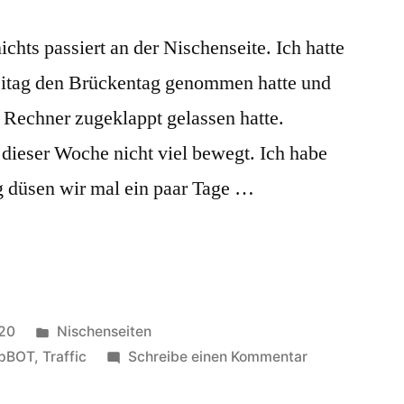
ichts passiert an der Nischenseite. Ich hatte
reitag den Brückentag genommen hatte und
 Rechner zugeklappt gelassen hatte.
 dieser Woche nicht viel bewegt. Ich habe
g düsen wir mal ein paar Tage …
Veröffentlicht
020
Nischenseiten
unter
zu
rpBOT
,
Traffic
Schreibe einen Kommentar
Nischenseiten