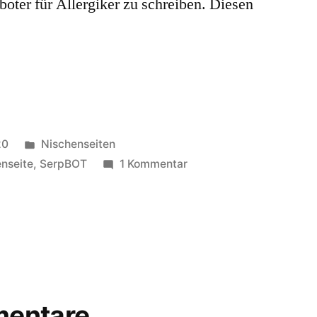
ter für Allergiker zu schreiben. Diesen
Veröffentlicht
20
Nischenseiten
unter
zu
nseite
,
SerpBOT
1 Kommentar
Nischenseiten-
Challenge
2020
–
Review:
11.
Woche
entare