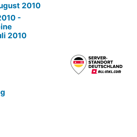
ugust 2010
2010 -
ine
li 2010
ng