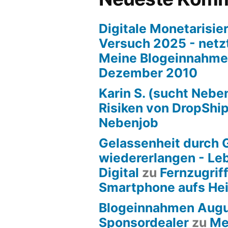
Digitale Monetarisier
Versuch 2025 - netzt
Meine Blogeinnahme
Dezember 2010
Karin S. (sucht Nebe
Risiken von DropShi
Nebenjob
Gelassenheit durch 
wiedererlangen - Leb
Digital
zu
Fernzugrif
Smartphone aufs He
Blogeinnahmen Augu
Sponsordealer
zu
Me