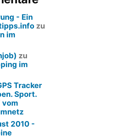
ung - Ein
ipps.info
zu
n im
njob)
zu
pping im
GPS Tracker
en. Sport.
f vom
imnetz
st 2010 -
ine