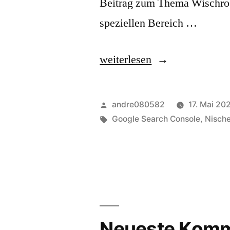
Beitrag zum Thema Wischrobo
speziellen Bereich …
„Nischenseiten-
weiterlesen
Challenge
2020
Veröffentlicht
andre080582
17. Mai 20
–
von
Schlagwörter:
Google Search Console
,
Nische
Review:
11.
Woche“
Neueste Komm