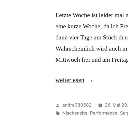
Letzte Woche ist leider mal n
eine kurze Woche, da ich F
dann vier Tage am Stück den
Wahrscheinlich wird auch in
Mittwoch frei und am Freita
„Nischenseiten-
weiterlesen
Challenge
2020
Veröffentlicht
andre080582
26. Mai 2
–
von
Schlagwörter:
Nischeneite
,
Performance
,
Se
Review: