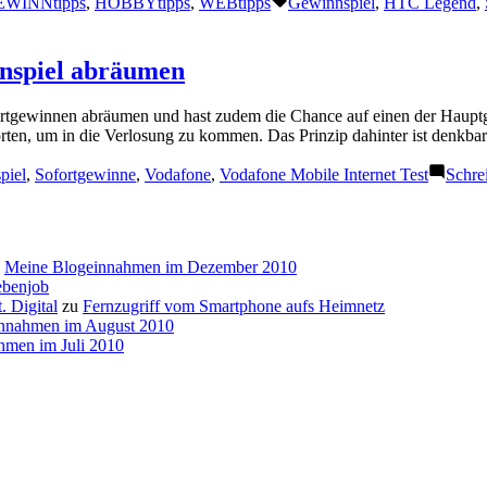
EWINNtipps
,
HOBBYtipps
,
WEBtipps
Gewinnspiel
,
HTC Legend
,
nnspiel abräumen
fortgewinnen abräumen und hast zudem die Chance auf einen der Haup
orten, um in die Verlosung zu kommen. Das Prinzip dahinter ist denkbar
piel
,
Sofortgewinne
,
Vodafone
,
Vodafone Mobile Internet Test
Schre
u
Meine Blogeinnahmen im Dezember 2010
ebenjob
. Digital
zu
Fernzugriff vom Smartphone aufs Heimnetz
nnahmen im August 2010
hmen im Juli 2010