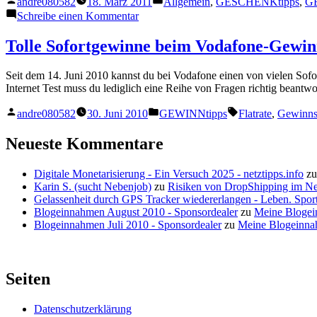
andre080582
18. März 2011
Allgemein
,
GESCHENKtipps
,
G
von
unter
zu
Schreibe einen Kommentar
Vodafone
erfüllt
Tolle Sofortgewinne beim Vodafone-Gewi
dir
deinen
Seit dem 14. Juni 2010 kannst du bei Vodafone einen von vielen So
Wunschtraum
Internet Test muss du lediglich eine Reihe von Fragen richtig beantw
Veröffentlicht
Veröffentlicht
Schlagwörter:
andre080582
30. Juni 2010
GEWINNtipps
Flatrate
,
Gewinns
von
unter
Neueste Kommentare
Digitale Monetarisierung - Ein Versuch 2025 - netztipps.info
z
Karin S. (sucht Nebenjob)
zu
Risiken von DropShipping im N
Gelassenheit durch GPS Tracker wiedererlangen - Leben. Sport
Blogeinnahmen August 2010 - Sponsordealer
zu
Meine Blogei
Blogeinnahmen Juli 2010 - Sponsordealer
zu
Meine Blogeinna
Seiten
Datenschutzerklärung