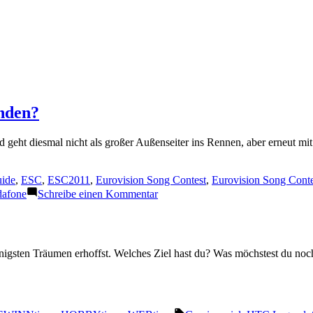
nden?
nd geht diesmal nicht als großer Außenseiter ins Rennen, aber erneut 
örter:
ide
,
ESC
,
ESC2011
,
Eurovision Song Contest
,
Eurovision Song Conte
zu
afone
Schreibe einen Kommentar
Warum
hat
Lena
eine
nnigsten Träumen erhoffst. Welches Ziel hast du? Was möchstest du noc
eigene
Sprache
erfunden?
Schlagwörter: