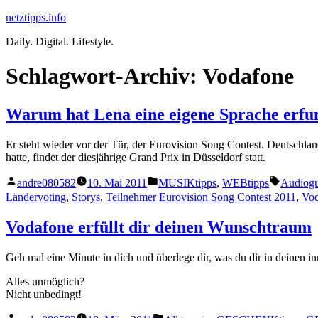
Zum
netztipps.info
Inhalt
Daily. Digital. Lifestyle.
springen
Schlagwort-Archiv:
Vodafone
Warum hat Lena eine eigene Sprache erfu
Er steht wieder vor der Tür, der Eurovision Song Contest. Deutschla
hatte, findet der diesjährige Grand Prix in Düsseldorf statt.
Veröffentlicht
Veröffentlicht
Schlagw
andre080582
10. Mai 2011
MUSIKtipps
,
WEBtipps
Audiogu
von
unter
Ländervoting
,
Storys
,
Teilnehmer Eurovision Song Contest 2011
,
Vod
Vodafone erfüllt dir deinen Wunschtraum
Geh mal eine Minute in dich und überlege dir, was du dir in deinen i
Alles unmöglich?
Nicht unbedingt!
Veröffentlicht
Veröffentlicht