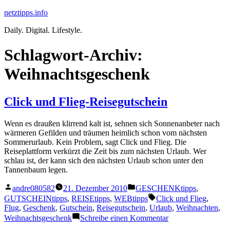
Zum
netztipps.info
Inhalt
Daily. Digital. Lifestyle.
springen
Schlagwort-Archiv:
Weihnachtsgeschenk
Click und Flieg-Reisegutschein
Wenn es draußen klirrend kalt ist, sehnen sich Sonnenanbeter nach
wärmeren Gefilden und träumen heimlich schon vom nächsten
Sommerurlaub. Kein Problem, sagt Click und Flieg. Die
Reiseplattform verkürzt die Zeit bis zum nächsten Urlaub. Wer
schlau ist, der kann sich den nächsten Urlaub schon unter den
Tannenbaum legen.
Veröffentlicht
Veröffentlicht
andre080582
21. Dezember 2010
GESCHENKtipps
,
von
unter
Schlagwörter:
GUTSCHEINtipps
,
REISEtipps
,
WEBtipps
Click und Flieg
,
Flug
,
Geschenk
,
Gutschein
,
Reisegutschein
,
Urlaub
,
Weihnachten
,
zu
Weihnachtsgeschenk
Schreibe einen Kommentar
Click