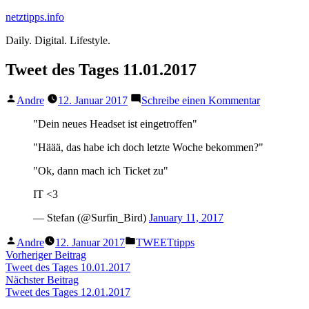
Zum
netztipps.info
Inhalt
Daily. Digital. Lifestyle.
springen
Tweet des Tages 11.01.2017
Veröffentlicht
zu
Andre
12. Januar 2017
Schreibe einen Kommentar
von
Tweet
des
"Dein neues Headset ist eingetroffen"
Tages
"Häää, das habe ich doch letzte Woche bekommen?"
11.01.2017
"Ok, dann mach ich Ticket zu"
IT <3
— Stefan (@Surfin_Bird)
January 11, 2017
Veröffentlicht
Veröffentlicht
Andre
12. Januar 2017
TWEETtipps
von
unter
Beitragsnavigation
Vorheriger
Vorheriger Beitrag
Beitrag:
Tweet des Tages 10.01.2017
Nächster
Nächster Beitrag
Beitrag:
Tweet des Tages 12.01.2017