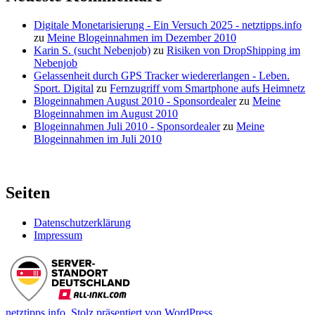
Digitale Monetarisierung - Ein Versuch 2025 - netztipps.info
zu
Meine Blogeinnahmen im Dezember 2010
Karin S. (sucht Nebenjob)
zu
Risiken von DropShipping im
Nebenjob
Gelassenheit durch GPS Tracker wiedererlangen - Leben.
Sport. Digital
zu
Fernzugriff vom Smartphone aufs Heimnetz
Blogeinnahmen August 2010 - Sponsordealer
zu
Meine
Blogeinnahmen im August 2010
Blogeinnahmen Juli 2010 - Sponsordealer
zu
Meine
Blogeinnahmen im Juli 2010
Seiten
Datenschutzerklärung
Impressum
netztipps.info
,
Stolz präsentiert von WordPress.