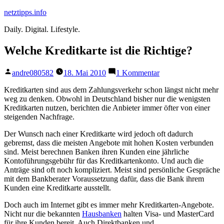
Zum
netztipps.info
Inhalt
Daily. Digital. Lifestyle.
springen
Welche Kreditkarte ist die Richtige?
Veröffentlicht
zu
andre080582
18. Mai 2010
1 Kommentar
von
Welche
Kreditkarte
Kreditkarten sind aus dem Zahlungsverkehr schon längst nicht mehr
ist
weg zu denken. Obwohl in Deutschland bisher nur die wenigsten
die
Kreditkarten nutzen, berichten die Anbieter immer öfter von einer
Richtige?
steigenden Nachfrage.
Der Wunsch nach einer Kreditkarte wird jedoch oft dadurch
gebremst, dass die meisten Angebote mit hohen Kosten verbunden
sind. Meist berechnen Banken ihren Kunden eine jährliche
Kontoführungsgebühr für das Kreditkartenkonto. Und auch die
Anträge sind oft noch kompliziert. Meist sind persönliche Gespräche
mit dem Bankberater Voraussetzung dafür, dass die Bank ihrem
Kunden eine Kreditkarte ausstellt.
Doch auch im Internet gibt es immer mehr Kreditkarten-Angebote.
Nicht nur die bekannten
Hausbanken
halten Visa- und MasterCard
für ihre Kunden bereit. Auch Direktbanken und