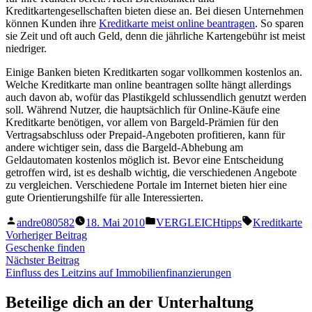
Kreditkartengesellschaften bieten diese an. Bei diesen Unternehmen
können Kunden ihre
Kreditkarte meist online beantragen
. So sparen
sie Zeit und oft auch Geld, denn die jährliche Kartengebühr ist meist
niedriger.
Einige Banken bieten Kreditkarten sogar vollkommen kostenlos an.
Welche Kreditkarte man online beantragen sollte hängt allerdings
auch davon ab, wofür das Plastikgeld schlussendlich genutzt werden
soll. Während Nutzer, die hauptsächlich für Online-Käufe eine
Kreditkarte benötigen, vor allem von Bargeld-Prämien für den
Vertragsabschluss oder Prepaid-Angeboten profitieren, kann für
andere wichtiger sein, dass die Bargeld-Abhebung am
Geldautomaten kostenlos möglich ist. Bevor eine Entscheidung
getroffen wird, ist es deshalb wichtig, die verschiedenen Angebote
zu vergleichen. Verschiedene Portale im Internet bieten hier eine
gute Orientierungshilfe für alle Interessierten.
Veröffentlicht
Veröffentlicht
Schlagwörter
andre080582
18. Mai 2010
VERGLEICHtipps
Kreditkarte
von
unter
Beitragsnavigation
Vorheriger
Vorheriger Beitrag
Beitrag:
Geschenke finden
Nächster
Nächster Beitrag
Beitrag:
Einfluss des Leitzins auf Immobilienfinanzierungen
Beteilige dich an der Unterhaltung