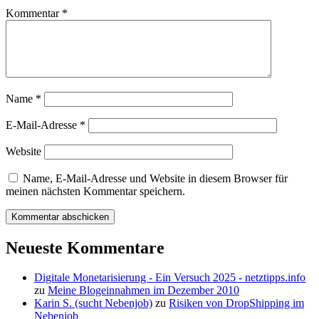
Kommentar
*
Name
*
E-Mail-Adresse
*
Website
Name, E-Mail-Adresse und Website in diesem Browser für
meinen nächsten Kommentar speichern.
Neueste Kommentare
Digitale Monetarisierung - Ein Versuch 2025 - netztipps.info
zu
Meine Blogeinnahmen im Dezember 2010
Karin S. (sucht Nebenjob)
zu
Risiken von DropShipping im
Nebenjob