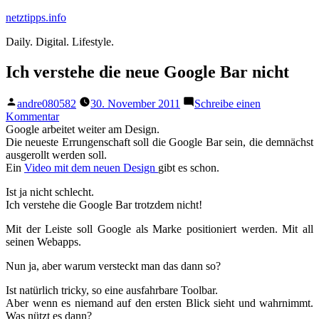
Zum
netztipps.info
Inhalt
Daily. Digital. Lifestyle.
springen
Ich verstehe die neue Google Bar nicht
Veröffentlicht
andre080582
30. November 2011
Schreibe einen
von
zu
Kommentar
Ich
Google arbeitet weiter am Design.
verstehe
Die neueste Errungenschaft soll die Google Bar sein, die demnächst
die
ausgerollt werden soll.
neue
Ein
Video mit dem neuen Design
gibt es schon.
Google
Ist ja nicht schlecht.
Bar
Ich verstehe die Google Bar trotzdem nicht!
nicht
Mit der Leiste soll Google als Marke positioniert werden. Mit all
seinen Webapps.
Nun ja, aber warum versteckt man das dann so?
Ist natürlich tricky, so eine ausfahrbare Toolbar.
Aber wenn es niemand auf den ersten Blick sieht und wahrnimmt.
Was nützt es dann?