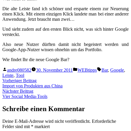
Die alte Leiste fand ich schöner und ersparte einem zur Neuerung
einen Klick. Mit einem einzigen Klick landete man bei einer anderer
Anwendung. Jetzt braucht man zwei…
Und sieht zudem auf den ersten Blick nicht, was sich hinter Google
versteckt.
Also neue Nutzer dürften damit nicht begeistert werden und
Google-App-Nutzer wissen ohnehin um das Portfolio.
Wie findet Ihr die neue Google Bar?
Veröffentlicht
Veröffentlicht
Schlagwörter:
andre080582
30. November 2011
WEBtipps
Bar
,
Google
,
von
unter
Leiste
,
Tool
Beitragsnavigation
Vorheriger
Vorheriger Beitrag
Beitrag:
Import von Produkten aus China
Nächster
Nächster Beitrag
Beitrag:
Vier Social Media-Tools
Schreibe einen Kommentar
Deine E-Mail-Adresse wird nicht veröffentlicht.
Erforderliche
Felder sind mit
*
markiert