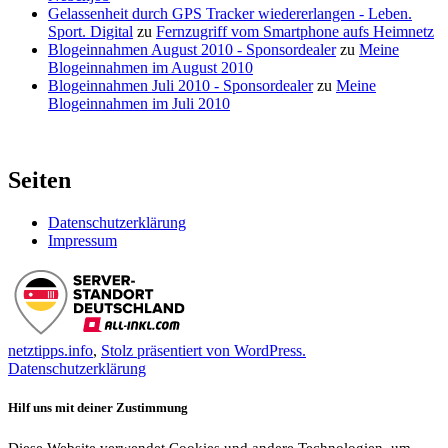
Gelassenheit durch GPS Tracker wiedererlangen - Leben.
Sport. Digital
zu
Fernzugriff vom Smartphone aufs Heimnetz
Blogeinnahmen August 2010 - Sponsordealer
zu
Meine
Blogeinnahmen im August 2010
Blogeinnahmen Juli 2010 - Sponsordealer
zu
Meine
Blogeinnahmen im Juli 2010
Seiten
Datenschutzerklärung
Impressum
netztipps.info
,
Stolz präsentiert von WordPress.
Datenschutzerklärung
Hilf uns mit deiner Zustimmung
Diese Website verwendet Cookies und andere Technologien, um