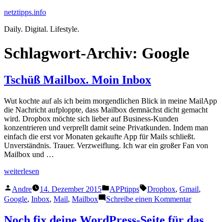
Zum
netztipps.info
Inhalt
Daily. Digital. Lifestyle.
springen
Schlagwort-Archiv:
Google
Tschüß Mailbox. Moin Inbox
Wut kochte auf als ich beim morgendlichen Blick in meine MailApp
die Nachricht aufploppte, dass Mailbox demnächst dicht gemacht
wird. Dropbox möchte sich lieber auf Business-Kunden
konzentrieren und verprellt damit seine Privatkunden. Indem man
einfach die erst vor Monaten gekaufte App für Mails schließt.
Unverständnis. Trauer. Verzweiflung. Ich war ein großer Fan von
Mailbox und …
„Tschüß
weiterlesen
Mailbox.
Veröffentlicht
Veröffentlicht
Schlagwörter:
Moin
Andre
14. Dezember 2015
APPtipps
Dropbox
,
Gmail
,
von
unter
Inbox“
zu
Google
,
Inbox
,
Mail
,
Mailbox
Schreibe einen Kommentar
Tschüß
Mailbox.
Noch fix deine WordPress-Seite für das