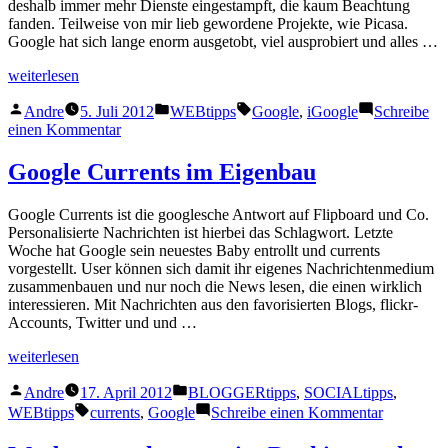
deshalb immer mehr Dienste eingestampft, die kaum Beachtung
fanden. Teilweise von mir lieb gewordene Projekte, wie Picasa.
Google hat sich lange enorm ausgetobt, viel ausprobiert und alles …
„Byebye
weiterlesen
iGoogle“
Veröffentlicht
Veröffentlicht
Schlagwörter:
Andre
5. Juli 2012
WEBtipps
Google
,
iGoogle
Schreibe
von
unter
zu
einen Kommentar
Byebye
iGoogle
Google Currents im Eigenbau
Google Currents ist die googlesche Antwort auf Flipboard und Co.
Personalisierte Nachrichten ist hierbei das Schlagwort. Letzte
Woche hat Google sein neuestes Baby entrollt und currents
vorgestellt. User können sich damit ihr eigenes Nachrichtenmedium
zusammenbauen und nur noch die News lesen, die einen wirklich
interessieren. Mit Nachrichten aus den favorisierten Blogs, flickr-
Accounts, Twitter und und …
„Google
weiterlesen
Currents
Veröffentlicht
Veröffentlicht
im
Andre
17. April 2012
BLOGGERtipps
,
SOCIALtipps
,
von
unter
Eigenbau“
Schlagwörter:
zu
WEBtipps
currents
,
Google
Schreibe einen Kommentar
Google
Currents