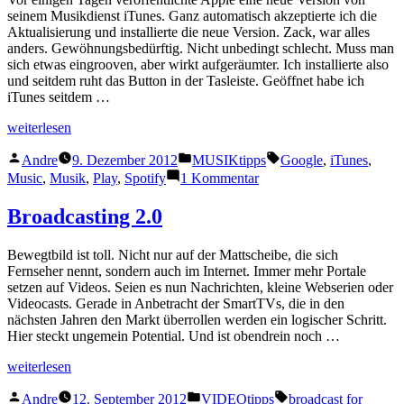
seinem Musikdienst iTunes. Ganz automatisch akzeptierte ich die
Aktualisierung und installierte die neue Version. Zack, war alles
anders. Gewöhnungsbedürftig. Nicht unbedingt schlecht. Muss man
sich etwas eingrooven, aber wirkt aufgeräumter. Ich installierte also
und seitdem ruht das Button in der Tasleiste. Geöffnet habe ich
iTunes seitdem …
„Braucht
weiterlesen
man
Veröffentlicht
Veröffentlicht
Schlagwörter:
noch
Andre
9. Dezember 2012
MUSIKtipps
Google
,
iTunes
,
von
unter
iTunes?“
zu
Music
,
Musik
,
Play
,
Spotify
1 Kommentar
Braucht
man
Broadcasting 2.0
noch
iTunes?
Bewegtbild ist toll. Nicht nur auf der Mattscheibe, die sich
Fernseher nennt, sondern auch im Internet. Immer mehr Portale
setzen auf Videos. Seien es nun Nachrichten, kleine Webserien oder
Videocasts. Gerade in Anbetracht der SmartTVs, die in den
nächsten Jahren den Markt überrollen werden ein logischer Schritt.
Hier steckt ungemein Potential. Und ist obendrein noch …
„Broadcasting
weiterlesen
2.0“
Veröffentlicht
Veröffentlicht
Schlagwörter:
Andre
12. September 2012
VIDEOtipps
broadcast for