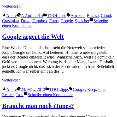
optimieren
„Amazon
weiterlesen
schlägt
Veröffentlicht
Veröffentlicht
Schlagwörter:
sie
Andre
7. April 2015
TOOLtipps
Amazon
,
Bitcasa
,
Cloud
,
von
unter
alle“
Crashplan
,
Drive
,
Dropbox
,
Fotos
,
Google
,
Speicher
Schreibe
zu
einen Kommentar
Amazon
schlägt
Google ärgert die Welt
sie
alle
Eine Woche Dubai und schon steht die Netzwelt schon wieder
Kopf. Google sei Dank. Auf heiterem Himmel wurde mitgeteilt,
dass der Reader eingestellt wird. Wahrscheinlich, weil sie damit kein
Geld verdienen können. Werbung ist da eher Mangelware. Deshalb
juckt es Google nicht, dass sich der Feedreader durchaus Beliebtheit
genießt. Ich war selber ein Fan des …
„Google
weiterlesen
ärgert
Veröffentlicht
Veröffentlicht
Schlagwörter:
die
Andre
23. März 2013
TOOLtipps
Google
,
Keep
,
Plus
,
von
unter
Welt“
zu
Reader
,
Task
Schreibe einen Kommentar
Google
ärgert
Braucht man noch iTunes?
die
Welt
Vor einigen Tagen veröffentlichte Apple eine neue Version von