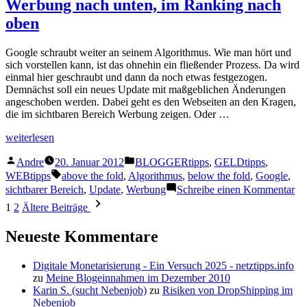
Werbung nach unten, im Ranking nach
im
oben
Eigenbau
Google schraubt weiter an seinem Algorithmus. Wie man hört und
sich vorstellen kann, ist das ohnehin ein fließender Prozess. Da wird
einmal hier geschraubt und dann da noch etwas festgezogen.
Demnächst soll ein neues Update mit maßgeblichen Änderungen
angeschoben werden. Dabei geht es den Webseiten an den Kragen,
die im sichtbaren Bereich Werbung zeigen. Oder …
„Werbung
weiterlesen
nach
Veröffentlicht
Veröffentlicht
unten,
Andre
20. Januar 2012
BLOGGERtipps
,
GELDtipps
,
von
unter
im
Schlagwörter:
WEBtipps
above the fold
,
Algorithmus
,
below the fold
,
Google
,
Ranking
zu
sichtbarer Bereich
,
Update
,
Werbung
Schreibe einen Kommentar
nach
We
Seitennummerierung
1
2
Ältere Beiträge
oben“
na
der
un
Neueste Kommentare
im
Beiträge
Ra
na
Digitale Monetarisierung - Ein Versuch 2025 - netztipps.info
ob
zu
Meine Blogeinnahmen im Dezember 2010
Karin S. (sucht Nebenjob)
zu
Risiken von DropShipping im
Nebenjob