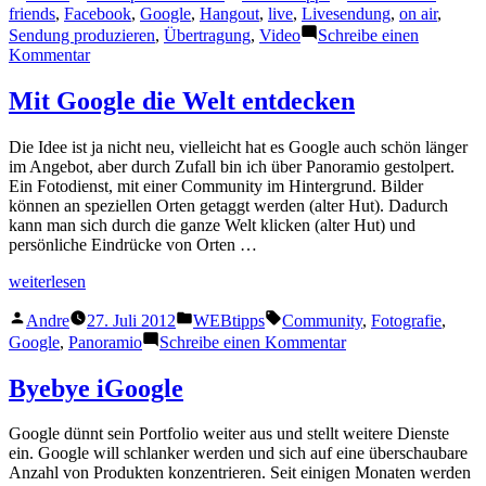
von
unter
friends
,
Facebook
,
Google
,
Hangout
,
live
,
Livesendung
,
on air
,
Sendung produzieren
,
Übertragung
,
Video
Schreibe einen
zu
Kommentar
Broadcasting
2.0
Mit Google die Welt entdecken
Die Idee ist ja nicht neu, vielleicht hat es Google auch schön länger
im Angebot, aber durch Zufall bin ich über Panoramio gestolpert.
Ein Fotodienst, mit einer Community im Hintergrund. Bilder
können an speziellen Orten getaggt werden (alter Hut). Dadurch
kann man sich durch die ganze Welt klicken (alter Hut) und
persönliche Eindrücke von Orten …
„Mit
weiterlesen
Google
Veröffentlicht
Veröffentlicht
Schlagwörter:
die
Andre
27. Juli 2012
WEBtipps
Community
,
Fotografie
,
von
unter
Welt
zu
Google
,
Panoramio
Schreibe einen Kommentar
entdecken“
Mit
Google
Byebye iGoogle
die
Welt
Google dünnt sein Portfolio weiter aus und stellt weitere Dienste
entdecken
ein. Google will schlanker werden und sich auf eine überschaubare
Anzahl von Produkten konzentrieren. Seit einigen Monaten werden