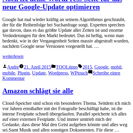
Moin
neue Google-Update optimieren
Inbox
Google hat mal wieder kräftig an seinem Algorithmus geschraubt,
der für die Reihenfolge bei Suchanfrage sorgt. Experten sprechen
gar davon, dass es das größte Update aller Zeiten ist und enorme
Veränderungen für den Markt bedeutet. Das ist heftig, wenn man
bedenkt, wie in der Vergangenheit Seiten massiv abgestraft wurden,
nachdem Google neue Versionen vorgestellt hat. …
„Noch
weiterlesen
fix
Veröffentlicht
Veröffentlicht
Schlagwörter:
deine
Andre
21. April 2015
TOOLtipps
2015
,
Google
,
mobil
,
von
unter
WordPress-
mobile
,
Plugin
,
Update
,
Wordpress
,
WPtouch
Schreibe einen
Seite
zu
Kommentar
für
Noch
das
fix
Amazon schlägt sie alle
neue
deine
Google-
WordPress-
Cloud-Speicher sind schon ein besonderes Thema. Seitdem ich mich
Update
Seite
vor Jahren ernsthafter mit der Fotografie beschäftigt habe, ist die
optimieren“
für
interne Festplatte schnell übergelaufen. Parallel speicherte ich alles
das
auf einer externen Festplatte. Und immer umtrieb mich der
neue
Gedanke, dass diese Mal den Geist aufgeben könnte und alles weg
Google-
sei.Samt Musik und allen sonstigen Dokumenten. Für diese …
Update