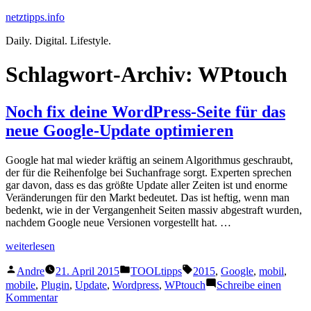
Zum
netztipps.info
Inhalt
Daily. Digital. Lifestyle.
springen
Schlagwort-Archiv:
WPtouch
Noch fix deine WordPress-Seite für das
neue Google-Update optimieren
Google hat mal wieder kräftig an seinem Algorithmus geschraubt,
der für die Reihenfolge bei Suchanfrage sorgt. Experten sprechen
gar davon, dass es das größte Update aller Zeiten ist und enorme
Veränderungen für den Markt bedeutet. Das ist heftig, wenn man
bedenkt, wie in der Vergangenheit Seiten massiv abgestraft wurden,
nachdem Google neue Versionen vorgestellt hat. …
„Noch
weiterlesen
fix
Veröffentlicht
Veröffentlicht
Schlagwörter:
deine
Andre
21. April 2015
TOOLtipps
2015
,
Google
,
mobil
,
von
unter
WordPress-
mobile
,
Plugin
,
Update
,
Wordpress
,
WPtouch
Schreibe einen
Seite
zu
Kommentar
für
Noch