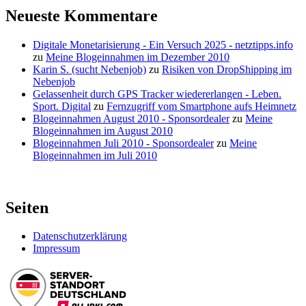
das
fix
Neueste Kommentare
neue
deine
Google-
WordPress-
Digitale Monetarisierung - Ein Versuch 2025 - netztipps.info
Update
Seite
zu
Meine Blogeinnahmen im Dezember 2010
optimieren“
für
Karin S. (sucht Nebenjob)
zu
Risiken von DropShipping im
das
Nebenjob
neue
Gelassenheit durch GPS Tracker wiedererlangen - Leben.
Google-
Sport. Digital
zu
Fernzugriff vom Smartphone aufs Heimnetz
Update
Blogeinnahmen August 2010 - Sponsordealer
zu
Meine
optimieren
Blogeinnahmen im August 2010
Blogeinnahmen Juli 2010 - Sponsordealer
zu
Meine
Blogeinnahmen im Juli 2010
Seiten
Datenschutzerklärung
Impressum