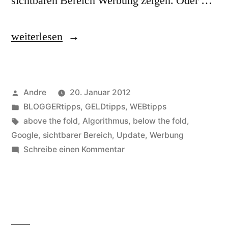
sichtbaren Bereich Werbung zeigen. Oder …
„Werbung
weiterlesen
nach
unten,
Veröffentlicht
Andre
20. Januar 2012
im
von
Veröffentlicht
BLOGGERtipps
,
GELDtipps
,
WEBtipps
Ranking
unter
Schlagwörter:
above the fold
,
Algorithmus
,
below the fold
,
nach
Google
,
sichtbarer Bereich
,
Update
,
Werbung
zu
Schreibe einen Kommentar
oben“
Werbung
nach
unten,
im
Ranking