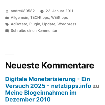
Veröffentlicht
andre080582
23. Januar 2011
von
Veröffentlicht
Allgemein
,
TECHtipps
,
WEBtipps
unter
Schlagwörter:
AdRotate
,
Plugin
,
Update
,
Wordpress
zu
Schreibe einen Kommentar
AdRotate
ist
merkwürdig
Neueste Kommentare
Digitale Monetarisierung - Ein
Versuch 2025 - netztipps.info
zu
Meine Blogeinnahmen im
Dezember 2010