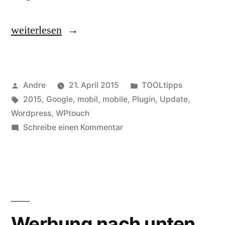
„Noch
weiterlesen
fix
deine
Veröffentlicht
Veröffentlicht
Andre
21. April 2015
TOOLtipps
WordPress-
von
Schlagwörter:
unter
2015
,
Google
,
mobil
,
mobile
,
Plugin
,
Update
,
Seite
Wordpress
,
WPtouch
für
zu
Schreibe einen Kommentar
Noch
das
fix
neue
deine
WordPress-
Google-
Seite
Update
für
Werbung nach unten,