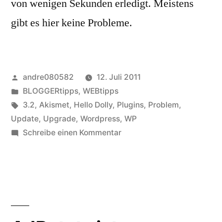
von wenigen Sekunden erledigt. Meistens
gibt es hier keine Probleme.
Veröffentlicht
andre080582
12. Juli 2011
von
Veröffentlicht
BLOGGERtipps
,
WEBtipps
unter
Schlagwörter:
3.2
,
Akismet
,
Hello Dolly
,
Plugins
,
Problem
,
Update
,
Upgrade
,
Wordpress
,
WP
zu
Schreibe einen Kommentar
Problem
beim
WordPress-
Update
beheben