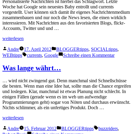
Personalisierte Nachrichten ist hierbei das Schlagwort. Letzte
auf
Woche hat Google sein neuestes Baby entrollt und currents
WordPress-
vorgestellt. User können sich damit ihr eigenes Nachrichtenmedium
Basis
zusammenbauen und nur noch die News lesen, die einen wirklich
interessieren. Mit Nachrichten aus den favorisierten Blogs, flickr-
Accounts, Twitter und und …
„Google
weiterlesen
Currents
Veröffentlicht
Veröffentlicht
im
Andre
17. April 2012
BLOGGERtipps
,
SOCIALtipps
,
von
unter
Eigenbau“
Schlagwörter:
zu
WEBtipps
currents
,
Google
Schreibe einen Kommentar
Google
Currents
Was lange währt…
im
Eigenbau
… wird nicht zwingend gut. Denn manchmal sind Schnellschüsse
die besten. Wenn man eine Idee hat, sollte man die Chance ergreifen
und loslegen. Klar, manchmal ist etwas Planung nicht schlecht. In
einigen Fällen (gerade wenn es im web um aufwendige
Programmierungen geht) sogar von Nöten und durchaus erwünscht.
Nichts schlimmer, als ein unfertiges Produkt. Doch …
„Was
weiterlesen
lange
Veröffentlicht
Veröffentlicht
Schlagwörter:
währt…“
Andre
15. Februar 2012
BLOGGERtipps
buzzriders
,
von
unter
zu