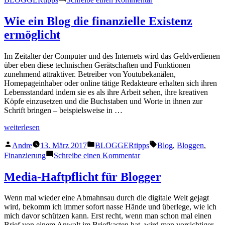
Versuch
Digitale
2025“
Monetarisierung
Wie ein Blog die finanzielle Existenz
–
ermöglicht
Ein
Versuch
2025
Im Zeitalter der Computer und des Internets wird das Geldverdienen
über eben diese technischen Gerätschaften und Funktionen
zunehmend attraktiver. Betreiber von Youtubekanälen,
Homepageinhaber oder online tätige Redakteure erhalten sich ihren
Lebensstandard indem sie es als ihre Arbeit sehen, ihre kreativen
Köpfe einzusetzen und die Buchstaben und Worte in ihnen zur
Schrift bringen – beispielsweise in …
„Wie
weiterlesen
ein
Veröffentlicht
Veröffentlicht
Schlagwörter:
Blog
Andre
13. März 2017
BLOGGERtipps
Blog
,
Bloggen
,
von
unter
die
zu
Finanzierung
Schreibe einen Kommentar
finanzielle
Wie
Existenz
ein
Media-Haftpflicht für Blogger
ermöglicht“
Blog
die
Wenn mal wieder eine Abmahnsau durch die digitale Welt gejagt
finanzielle
wird, bekomm ich immer sofort nasse Hände und überlege, wie ich
Existenz
mich davor schützen kann. Erst recht, wenn man schon mal einen
ermöglicht
Brief von einem Anwalt im Briefkasten hat, wird man vorsichtiger