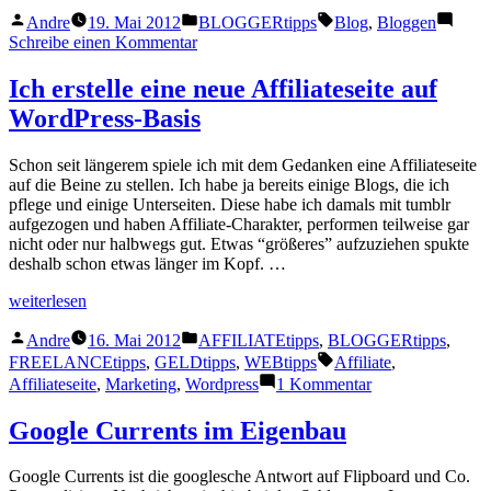
Blog
Veröffentlicht
Veröffentlicht
Schlagwörter:
als
Andre
19. Mai 2012
BLOGGERtipps
Blog
,
Bloggen
von
unter
Reputationsmöglichkeit“
zu
Schreibe einen Kommentar
Das
Blog
Ich erstelle eine neue Affiliateseite auf
als
WordPress-Basis
Reputationsmöglichkeit
Schon seit längerem spiele ich mit dem Gedanken eine Affiliateseite
auf die Beine zu stellen. Ich habe ja bereits einige Blogs, die ich
pflege und einige Unterseiten. Diese habe ich damals mit tumblr
aufgezogen und haben Affiliate-Charakter, performen teilweise gar
nicht oder nur halbwegs gut. Etwas “größeres” aufzuziehen spukte
deshalb schon etwas länger im Kopf. …
„Ich
weiterlesen
erstelle
Veröffentlicht
Veröffentlicht
eine
Andre
16. Mai 2012
AFFILIATEtipps
,
BLOGGERtipps
,
von
unter
neue
Schlagwörter:
FREELANCEtipps
,
GELDtipps
,
WEBtipps
Affiliate
,
Affiliateseite
zu
Affiliateseite
,
Marketing
,
Wordpress
1 Kommentar
auf
Ich
WordPress-
erstelle
Google Currents im Eigenbau
Basis“
eine
neue
Google Currents ist die googlesche Antwort auf Flipboard und Co.
Affiliateseite