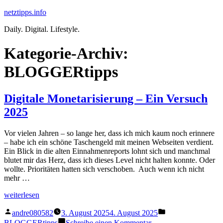
Zum
netztipps.info
Inhalt
Daily. Digital. Lifestyle.
springen
Kategorie-Archiv:
BLOGGERtipps
Digitale Monetarisierung – Ein Versuch
2025
Vor vielen Jahren – so lange her, dass ich mich kaum noch erinnere
– habe ich ein schöne Taschengeld mit meinen Webseiten verdient.
Ein Blick in die alten Einnahmenreports lohnt sich und manchmal
blutet mir das Herz, dass ich dieses Level nicht halten konnte. Oder
wollte. Prioritäten hatten sich verschoben. Auch wenn ich nicht
mehr …
„Digitale
weiterlesen
Monetarisierung
Veröffentlicht
Veröffentlicht
–
andre080582
3. August 2025
4. August 2025
von
unter
Ein
zu
BLOGGERtipps
Schreibe einen Kommentar