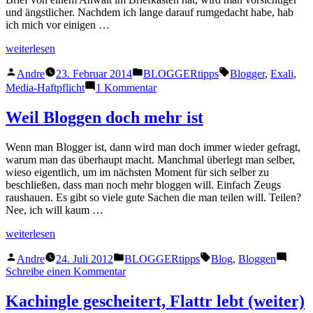
und ängstlicher. Nachdem ich lange darauf rumgedacht habe, hab
ich mich vor einigen …
„Media-
weiterlesen
Haftpflicht
Veröffentlicht
Veröffentlicht
Schlagwörter:
für
Andre
23. Februar 2014
BLOGGERtipps
Blogger
,
Exali
,
von
unter
Blogger“
zu
Media-Haftpflicht
1 Kommentar
Media-
Haftpflicht
Weil Bloggen doch mehr ist
für
Blogger
Wenn man Blogger ist, dann wird man doch immer wieder gefragt,
warum man das überhaupt macht. Manchmal überlegt man selber,
wieso eigentlich, um im nächsten Moment für sich selber zu
beschließen, dass man noch mehr bloggen will. Einfach Zeugs
raushauen. Es gibt so viele gute Sachen die man teilen will. Teilen?
Nee, ich will kaum …
„Weil
weiterlesen
Bloggen
Veröffentlicht
Veröffentlicht
Schlagwörter:
doch
Andre
24. Juli 2012
BLOGGERtipps
Blog
,
Bloggen
von
unter
mehr
zu
Schreibe einen Kommentar
ist“
Weil
Bloggen
Kachingle gescheitert, Flattr lebt (weiter)
doch