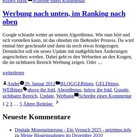
Robert Basic
Schreibe einen Kommentar
Was
lange
Werbung nach unten, im Ranking nach
währt…
oben
Google schraubt weiter an seinem Algorithmus. Wie man hört und
sich vorstellen kann, ist das ohnehin ein fließender Prozess. Da wird
einmal hier geschraubt und dann da noch etwas festgezogen.
Demnächst soll ein neues Update mit maßgeblichen Änderungen
angeschoben werden. Dabei geht es den Webseiten an den Kragen,
die im sichtbaren Bereich Werbung zeigen. Oder …
„Werbung
weiterlesen
nach
Veröffentlicht
Veröffentlicht
unten,
Andre
20. Januar 2012
BLOGGERtipps
,
GELDtipps
,
von
unter
im
Schlagwörter:
WEBtipps
above the fold
,
Algorithmus
,
below the fold
,
Google
,
Ranking
zu
sichtbarer Bereich
,
Update
,
Werbung
Schreibe einen Kommentar
nach
We
Seitennummerierung
1
2
3
…
5
Ältere Beiträge
oben“
na
der
un
Neueste Kommentare
im
Beiträge
Ra
na
Digitale Monetarisierung - Ein Versuch 2025 - netztipps.info
ob
zu
Meine Blogeinnahmen im Dezember 2010