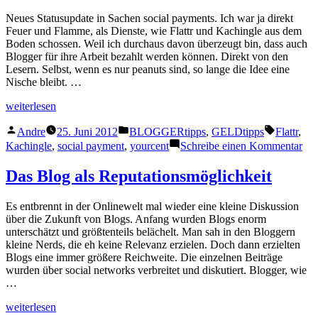
mehr
Neues Statusupdate in Sachen social payments. Ich war ja direkt
ist
Feuer und Flamme, als Dienste, wie Flattr und Kachingle aus dem
Boden schossen. Weil ich durchaus davon überzeugt bin, dass auch
Blogger für ihre Arbeit bezahlt werden können. Direkt von den
Lesern. Selbst, wenn es nur peanuts sind, so lange die Idee eine
Nische bleibt. …
„Kachingle
weiterlesen
gescheitert,
Veröffentlicht
Veröffentlicht
Schlagwör
Flattr
Andre
25. Juni 2012
BLOGGERtipps
,
GELDtipps
Flattr
,
von
unter
lebt
zu
Kachingle
,
social payment
,
yourcent
Schreibe einen Kommentar
(weiter)“
Kac
ges
Das Blog als Reputationsmöglichkeit
Flat
lebt
Es entbrennt in der Onlinewelt mal wieder eine kleine Diskussion
(we
über die Zukunft von Blogs. Anfang wurden Blogs enorm
unterschätzt und größtenteils belächelt. Man sah in den Bloggern
kleine Nerds, die eh keine Relevanz erzielen. Doch dann erzielten
Blogs eine immer größere Reichweite. Die einzelnen Beiträge
wurden über social networks verbreitet und diskutiert. Blogger, wie
…
„Das
weiterlesen