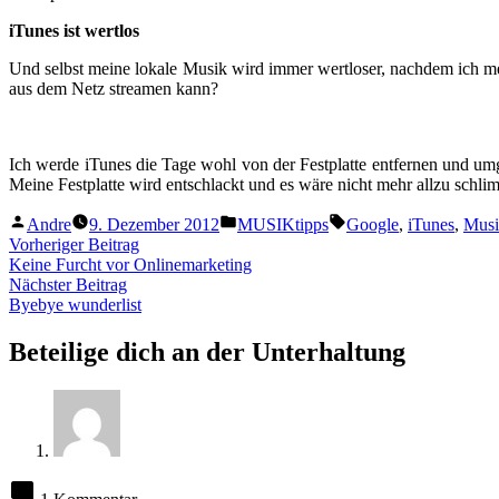
iTunes ist wertlos
Und selbst meine lokale Musik wird immer wertloser, nachdem ich 
aus dem Netz streamen kann?
Ich werde iTunes die Tage wohl von der Festplatte entfernen und u
Meine Festplatte wird entschlackt und es wäre nicht mehr allzu schl
Veröffentlicht
Veröffentlicht
Schlagwörter:
Andre
9. Dezember 2012
MUSIKtipps
Google
,
iTunes
,
Musi
von
unter
Beitragsnavigation
Vorheriger
Vorheriger Beitrag
Beitrag:
Keine Furcht vor Onlinemarketing
Nächster
Nächster Beitrag
Beitrag:
Byebye wunderlist
Beteilige dich an der Unterhaltung