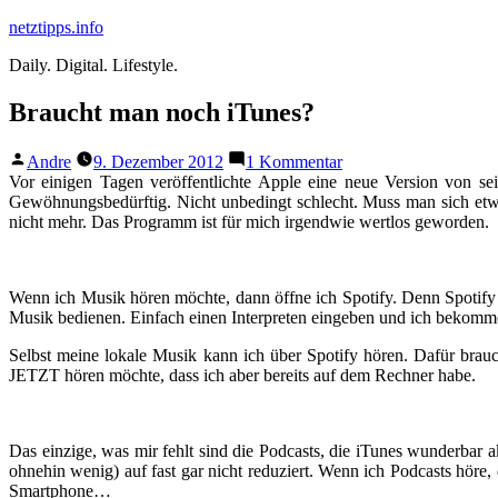
Zum
netztipps.info
Inhalt
Daily. Digital. Lifestyle.
springen
Braucht man noch iTunes?
Veröffentlicht
zu
Andre
9. Dezember 2012
1 Kommentar
von
Braucht
Vor einigen Tagen veröffentlichte Apple eine neue Version von sei
man
Gewöhnungsbedürftig. Nicht unbedingt schlecht. Muss man sich etwas 
noch
nicht mehr. Das Programm ist für mich irgendwie wertlos geworden.
iTunes?
Wenn ich Musik hören möchte, dann öffne ich Spotify. Denn Spotify h
Musik bedienen. Einfach einen Interpreten eingeben und ich bekomme 
Selbst meine lokale Musik kann ich über Spotify hören. Dafür brauc
JETZT hören möchte, dass ich aber bereits auf dem Rechner habe.
Das einzige, was mir fehlt sind die Podcasts, die iTunes wunderbar a
ohnehin wenig) auf fast gar nicht reduziert. Wenn ich Podcasts höre,
Smartphone…