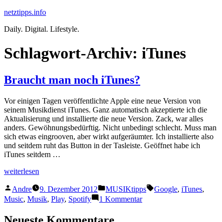
Zum
netztipps.info
Inhalt
Daily. Digital. Lifestyle.
springen
Schlagwort-Archiv:
iTunes
Braucht man noch iTunes?
Vor einigen Tagen veröffentlichte Apple eine neue Version von
seinem Musikdienst iTunes. Ganz automatisch akzeptierte ich die
Aktualisierung und installierte die neue Version. Zack, war alles
anders. Gewöhnungsbedürftig. Nicht unbedingt schlecht. Muss man
sich etwas eingrooven, aber wirkt aufgeräumter. Ich installierte also
und seitdem ruht das Button in der Tasleiste. Geöffnet habe ich
iTunes seitdem …
„Braucht
weiterlesen
man
Veröffentlicht
Veröffentlicht
Schlagwörter:
noch
Andre
9. Dezember 2012
MUSIKtipps
Google
,
iTunes
,
von
unter
iTunes?“
zu
Music
,
Musik
,
Play
,
Spotify
1 Kommentar
Braucht
man
Neueste Kommentare