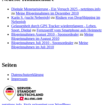
noch
iTunes?
Digitale Monetarisierung - Ein Versuch 2025 - netztipps.info
zu
Meine Blogeinnahmen im Dezember 2010
Karin S. (sucht Nebenjob)
zu
Risiken von DropShipping im
Nebenjob
Gelassenheit durch GPS Tracker wiedererlangen - Leben.
Sport. Digital
zu
Fernzugriff vom Smartphone aufs Heimnetz
Blogeinnahmen August 2010 - Sponsordealer
zu
Meine
Blogeinnahmen im August 2010
Blogeinnahmen Juli 2010 - Sponsordealer
zu
Meine
Blogeinnahmen im Juli 2010
Seiten
Datenschutzerklärung
Impressum
netztipps.info
,
Stolz präsentiert von WordPress.