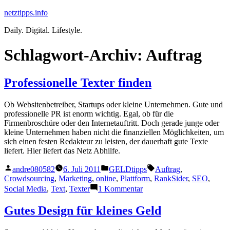
Zum
netztipps.info
Inhalt
Daily. Digital. Lifestyle.
springen
Schlagwort-Archiv:
Auftrag
Professionelle Texter finden
Ob Websitenbetreiber, Startups oder kleine Unternehmen. Gute und
professionelle PR ist enorm wichtig. Egal, ob für die
Firmenbroschüre oder den Internetauftritt. Doch gerade junge oder
kleine Unternehmen haben nicht die finanziellen Möglichkeiten, um
sich einen festen Redakteur zu leisten, der dauerhaft gute Texte
liefert. Hier liefert das Netz Abhilfe.
Veröffentlicht
Veröffentlicht
Schlagwörter:
andre080582
6. Juli 2011
GELDtipps
Auftrag
,
von
unter
Crowdsourcing
,
Marketing
,
online
,
Plattform
,
RankSider
,
SEO
,
zu
Social Media
,
Text
,
Texter
1 Kommentar
Professionelle
Texter
Gutes Design für kleines Geld
finden