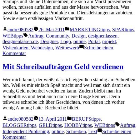
Startups und kleine Unternehmen, die sich am Markt präsentieren
wollen, müssen auffallen und aus der Masse hervorstechen. Was
passt da besser als gute Produkte und Dienstleistungen anzubieten.
Sowie einen erstklassigen Markenauftritt.
Veröffentlicht
Veröffentlicht
andre080582
26. Mai 2011
MARKETINGtipps
,
SPARtipps
,
von
unter
Schlagwörter:
WEBtipps
Auftrag
,
Community
,
Design
,
designenlassen
,
designenlassen.de
,
Designer
,
Logo
,
online
,
Portal
,
projekt
,
Visitenkarten
,
Webdesign
,
Wettbewerb
Schreibe einen
zu
Kommentar
Gutes
Design
Mit Schreibaufträgen Geld verdienen
für
kleines
Wer mich kennt, der weiß, dass ich eigentlich ständig am Schreiben
Geld
bin. Weil es mir einfach Spaß macht und weil man sich damit ein
wenig Geld nebenbei verdienen kann. Zudem bleibt man im
Schreibfluss und lernt auch noch neue Dinge kennen. Denn
teilweise schreibe ich über Geschichten, von denen ich vorher
wenig Ahnung hatte. Recherche bildet.
Veröffentlicht
Veröffentlicht
andre080582
13. April 2011
BERUFStipps
,
von
unter
Schlagwör
BLOGGERtipps
,
GELDtipps
,
HOBBYtipps
,
WEBtipps
Auftrag
,
Independent Publishing
,
online
,
Schreiben
,
Text
Schreibe einen
zu
Kommentar