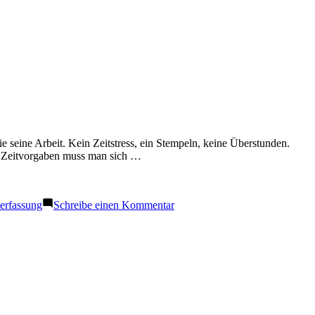
ie seine Arbeit. Kein Zeitstress, ein Stempeln, keine Überstunden.
are Zeitvorgaben muss man sich …
zu
terfassung
Schreibe einen Kommentar
Zeiterfassung
für
Selbstständige