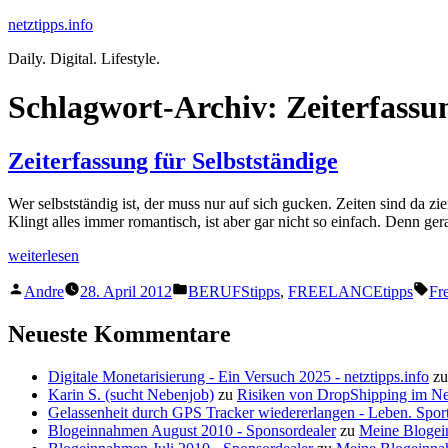
Zum
netztipps.info
Inhalt
Daily. Digital. Lifestyle.
springen
Schlagwort-Archiv:
Zeiterfassu
Zeiterfassung für Selbstständige
Wer selbstständig ist, der muss nur auf sich gucken. Zeiten sind da zi
Klingt alles immer romantisch, ist aber gar nicht so einfach. Denn g
„Zeiterfassung
weiterlesen
für
Veröffentlicht
Veröffentlicht
Sc
Selbstständige“
Andre
28. April 2012
BERUFStipps
,
FREELANCEtipps
Fre
von
unter
Neueste Kommentare
Digitale Monetarisierung - Ein Versuch 2025 - netztipps.info
z
Karin S. (sucht Nebenjob)
zu
Risiken von DropShipping im N
Gelassenheit durch GPS Tracker wiedererlangen - Leben. Sport
Blogeinnahmen August 2010 - Sponsordealer
zu
Meine Blogei