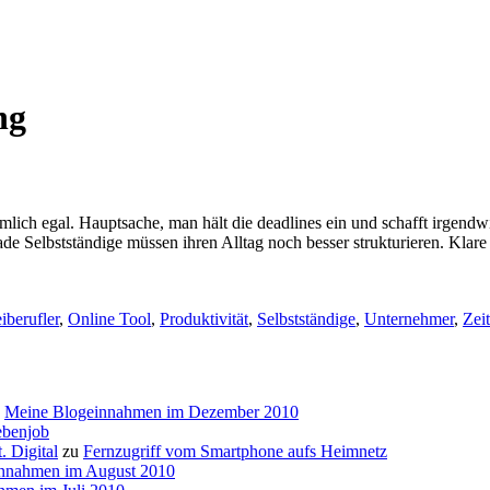
ng
emlich egal. Hauptsache, man hält die deadlines ein und schafft irgendw
erade Selbstständige müssen ihren Alltag noch besser strukturieren. Kl
hlagwörter:
iberufler
,
Online Tool
,
Produktivität
,
Selbstständige
,
Unternehmer
,
Zei
u
Meine Blogeinnahmen im Dezember 2010
ebenjob
. Digital
zu
Fernzugriff vom Smartphone aufs Heimnetz
nnahmen im August 2010