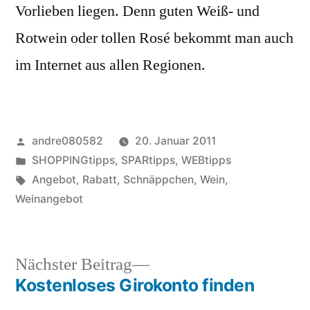
Vorlieben liegen. Denn guten Weiß- und
Rotwein oder tollen Rosé bekommt man auch
im Internet aus allen Regionen.
Veröffentlicht
andre080582
20. Januar 2011
von
Veröffentlicht
SHOPPINGtipps
,
SPARtipps
,
WEBtipps
unter
Schlagwörter:
Angebot
,
Rabatt
,
Schnäppchen
,
Wein
,
Weinangebot
Nächster
Nächster Beitrag
Beitrag:
Kostenloses Girokonto finden
Beitragsnavigation