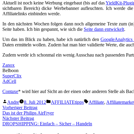
Aktuell ist noch keine Werbung eingebaut (bis auf das
YieldKit-Plugi
sichtbaren Bereich) dicke Werbebanner aufleuchten. Ich werde die
Affiliatelinks einbinden werde.
In den nächsten Wochen folgen dann noch allgemeine Texte zum (in)
Seite haben. Ich bin gespannt, wie sich die
Seite dann entwickelt
.
Um das im Blick zu haben, habe ich natürlich den
GoogleAnalytics
Daten ermitteln wollen. Zudem hat man hier validierte Werte, die au
Zudem werde ich schonmal ein wenig Ausschau nach passenden Partne
Zanox
Belboon
SuperClix
AdCell
Contaxe
* wird hier auf Sicht an der einen oder anderen Stelle als B
Veröffentlicht
Veröffentlicht
Schlagwörter:
Andre
8. Juli 2012
AFFILIATEtipps
Affiliate
,
Affiliatemarke
von
unter
Beitragsnavigation
Vorheriger
Vorheriger Beitrag
Beitrag:
Das ist der Philips AirFryer
Nächster
Nächster Beitrag
Beitrag:
DROPSHIPPING: Einfach – Sicher – Handeln