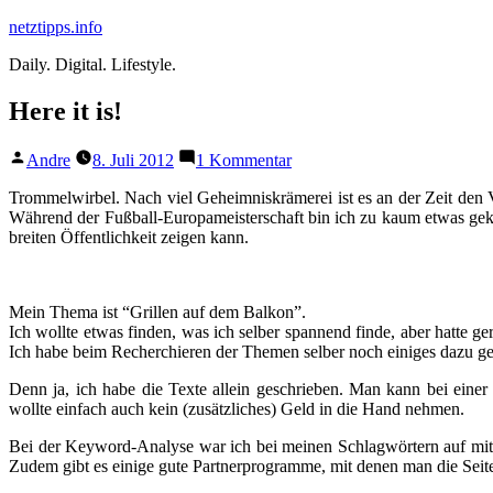
Zum
netztipps.info
Inhalt
Daily. Digital. Lifestyle.
springen
Here it is!
Veröffentlicht
zu
Andre
8. Juli 2012
1 Kommentar
von
Here
it
Trommelwirbel. Nach viel Geheimniskrämerei ist es an der Zeit den Vo
is!
Während der Fußball-Europameisterschaft bin ich zu kaum etwas gekomm
breiten Öffentlichkeit zeigen kann.
Mein Thema ist “Grillen auf dem Balkon”.
Ich wollte etwas finden, was ich selber spannend finde, aber hatte g
Ich habe beim Recherchieren der Themen selber noch einiges dazu ge
Denn ja, ich habe die Texte allein geschrieben. Man kann bei einer 
wollte einfach auch kein (zusätzliches) Geld in die Hand nehmen.
Bei der Keyword-Analyse war ich bei meinen Schlagwörtern auf mittl
Zudem gibt es einige gute Partnerprogramme, mit denen man die Seit